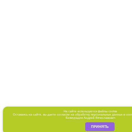
На сайте используются файлы cookie
Оставаясь на сайте, вы даете
согласие
на обработку персональных данных в соо
Бекмурадов Андрей Вячеславович
ПРИНЯТЬ